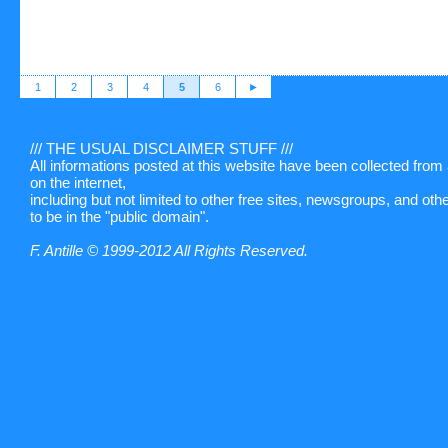
1
2
3
4
5
6
►
/// THE USUAL DISCLAIMER STUFF ///
All informations posted at this website have been collected fro
on the internet,
including but not limited to other free sites, newsgroups, and ot
to be in the "public domain".
F. Antille © 1999-2012 All Rights Reserved.