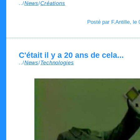
../
News
/
Créations
Posté par F.Antille, le
C'était il y a 20 ans de cela...
../
News
/
Technologies