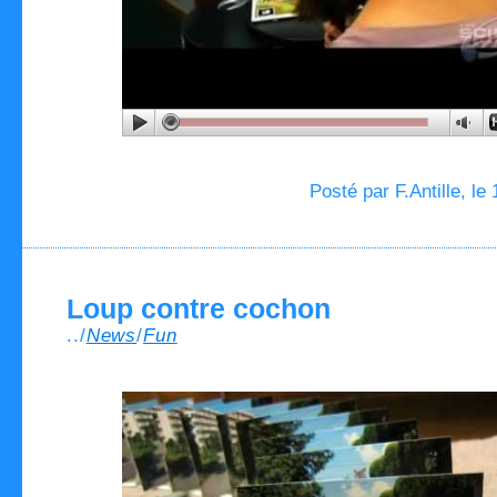
Posté par F.Antille, le
Loup contre cochon
../
News
/
Fun