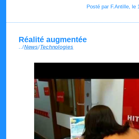
Posté par F.Antille, le
Réalité augmentée
../
News
/
Technologies