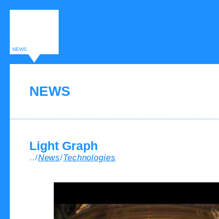
NEWS
NEWS
Light Graph
../
News
/
Technologies