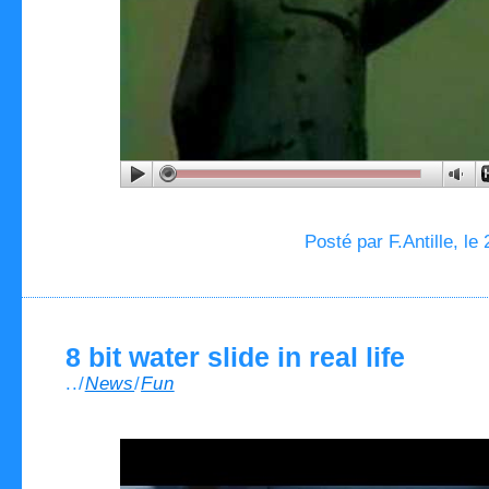
Posté par F.Antille, le
8 bit water slide in real life
../
News
/
Fun