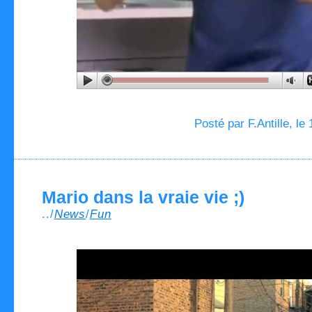
Posté par F.Antille, le
Mario dans la vraie vie ;)
../
News
/
Fun