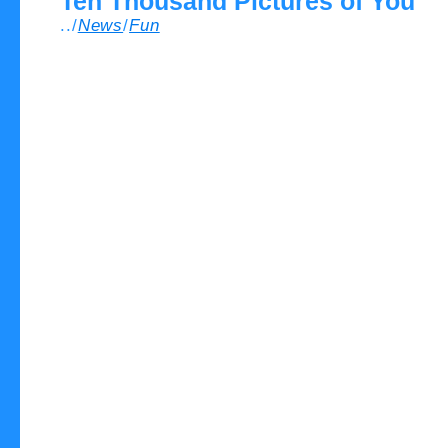
Ten Thousand Pictures of You
../
News
/
Fun