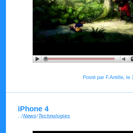
Posté par F.Antille, le
iPhone 4
../
News
/
Technologies