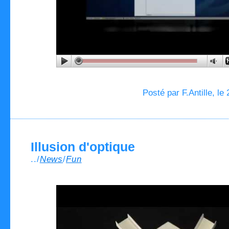
Posté par F.Antille, le
Illusion d'optique
../
News
/
Fun