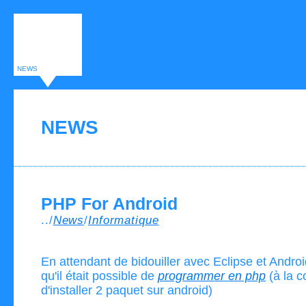
NEWS
NEWS
PHP For Android
../
News
/
Informatique
En attendant de bidouiller avec Eclipse et Android
qu'il était possible de
programmer en php
(à la c
d'installer 2 paquet sur android)