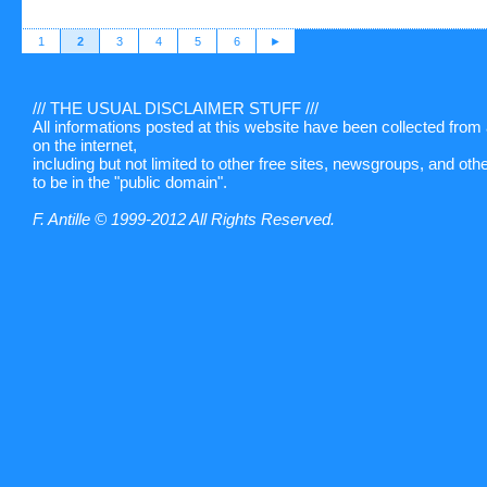
1
2
3
4
5
6
►
/// THE USUAL DISCLAIMER STUFF ///
All informations posted at this website have been collected fro
on the internet,
including but not limited to other free sites, newsgroups, and ot
to be in the "public domain".
F. Antille © 1999-2012 All Rights Reserved.