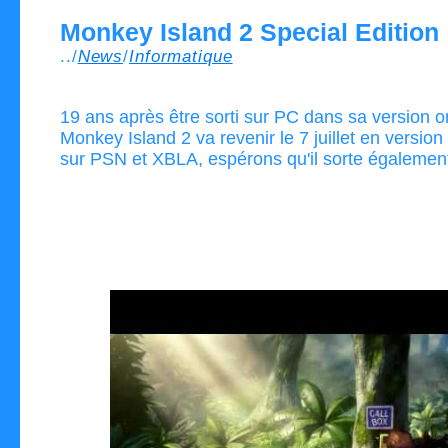
Monkey Island 2 Special Edition
../
News
/
Informatique
19 ans après être sorti sur PC dans sa version or
Monkey Island 2 va revenir le 7 juillet en version 
sur PSN et XBLA, espérons qu'il sorte égalemen