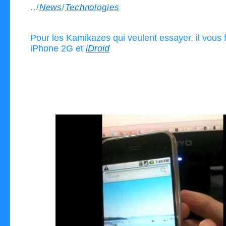
../
News
/
Technologies
Pour les Kamikazes qui veulent essayer, il vous 
iPhone 2G et
iDroid